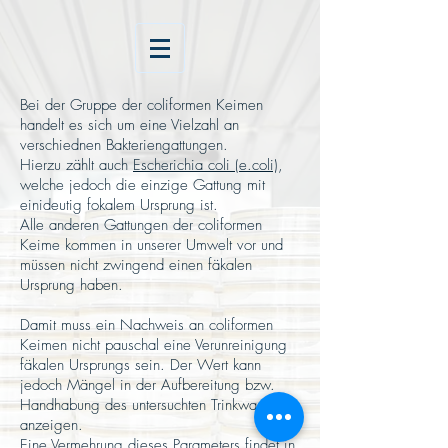
Bei der Gruppe der coliformen Keimen
handelt es sich um eine Vielzahl an
verschiednen Bakteriengattungen.
Hierzu zählt auch
Escherichia coli (e.coli)
,
welche jedoch die einzige Gattung mit
einideutig fokalem Ursprung ist.
Alle anderen Gattungen der coliformen
Keime kommen in unserer Umwelt vor und
müssen nicht zwingend einen fäkalen
Ursprung haben.
Damit muss ein Nachweis an coliformen
Keimen nicht pauschal eine Verunreinigung
fäkalen Ursprungs sein. Der Wert kann
jedoch Mängel in der Aufbereitung bzw.
Handhabung des untersuchten Trinkwasser
anzeigen.
Eine Vermehrung dieses Parameters findet in